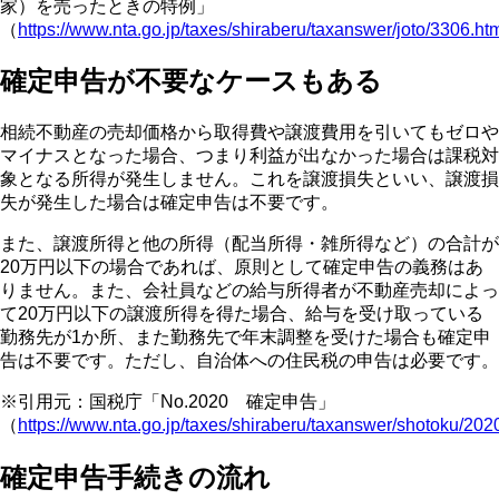
家）を売ったときの特例」
（
https://www.nta.go.jp/taxes/shiraberu/taxanswer/joto/3306.ht
確定申告が不要なケースもある
相続不動産の売却価格から取得費や譲渡費用を引いてもゼロや
マイナスとなった場合、つまり利益が出なかった場合は課税対
象となる所得が発生しません。これを譲渡損失といい、譲渡損
失が発生した場合は確定申告は不要です。
また、譲渡所得と他の所得（配当所得・雑所得など）の合計が
20万円以下の場合であれば、原則として確定申告の義務はあ
りません。また、会社員などの給与所得者が不動産売却によっ
て20万円以下の譲渡所得を得た場合、給与を受け取っている
勤務先が1か所、また勤務先で年末調整を受けた場合も確定申
告は不要です。ただし、自治体への住民税の申告は必要です。
※引用元：国税庁「No.2020 確定申告」
（
https://www.nta.go.jp/taxes/shiraberu/taxanswer/shotoku/202
確定申告手続きの流れ