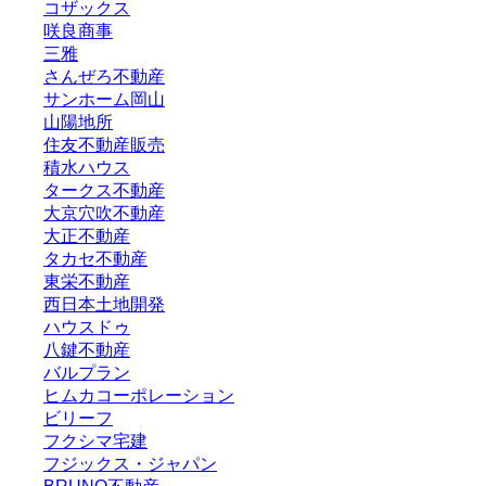
コザックス
咲良商事
三雅
さんぜろ不動産
サンホーム岡山
山陽地所
住友不動産販売
積水ハウス
タークス不動産
大京穴吹不動産
大正不動産
タカセ不動産
東栄不動産
西日本土地開発
ハウスドゥ
八鍵不動産
バルプラン
ヒムカコーポレーション
ビリーフ
フクシマ宅建
フジックス・ジャパン