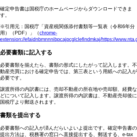
確定申告書は国税庁のホームページからダウンロードできま
す。
※引用元：国税庁「資産税関係添付書類等一覧表（令和6年分
用）（PDF）」（
chrome-
extension://efaidnbmnnnibpcajpcglclefindmkaj/https://www.nta.g
必要書類に記入する
必要書類を揃えたら、書類の形式にしたがって記入します。不
動産売買における確定申告では、第三表という用紙への記入が
必要です。
譲渡所得の内訳書には、売却不動産の所在地や売却額、経費な
どについて記入します。譲渡所得の内訳書は、不動産売却後に
国税庁より郵送されます。
書類を提出する
必要書類への記入が済んだらいよいよ提出です。確定申告書の
提出方法は、税務署の窓口へ直接提出する、郵送する、e-tax