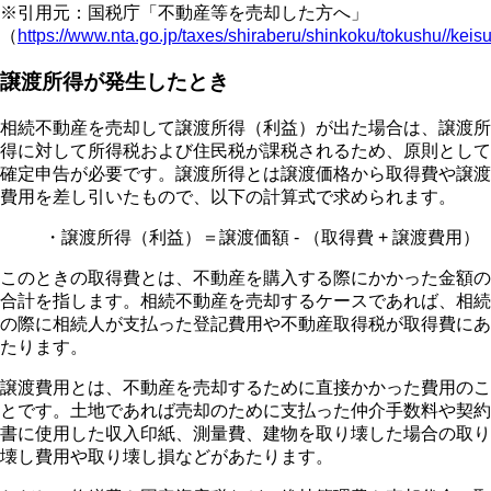
※引用元：国税庁「不動産等を売却した方へ」
（
https://www.nta.go.jp/taxes/shiraberu/shinkoku/tokushu//kei
譲渡所得が発生したとき
相続不動産を売却して譲渡所得（利益）が出た場合は、譲渡所
得に対して所得税および住民税が課税されるため、原則として
確定申告が必要です。譲渡所得とは譲渡価格から取得費や譲渡
費用を差し引いたもので、以下の計算式で求められます。
・譲渡所得（利益）＝譲渡価額 - （取得費 + 譲渡費用）
このときの取得費とは、不動産を購入する際にかかった金額の
合計を指します。相続不動産を売却するケースであれば、相続
の際に相続人が支払った登記費用や不動産取得税が取得費にあ
たります。
譲渡費用とは、不動産を売却するために直接かかった費用のこ
とです。土地であれば売却のために支払った仲介手数料や契約
書に使用した収入印紙、測量費、建物を取り壊した場合の取り
壊し費用や取り壊し損などがあたります。